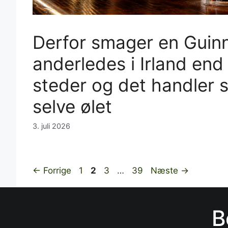
Derfor smager en Guinn
anderledes i Irland end
steder og det handler s
selve ølet
3. juli 2026
Side
Side
Side
Side
←
Forrige
1
2
3
…
39
Næste
→
B