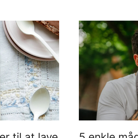
5 enkle måde
r til at lave