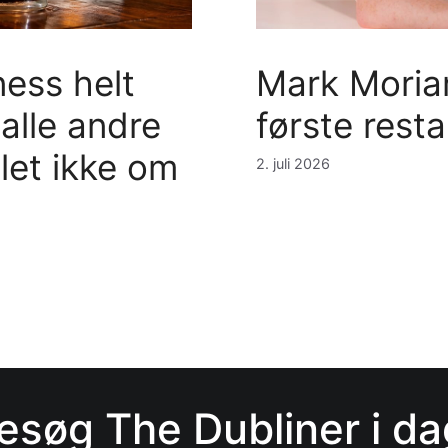
Mark Moriar
ess helt
første resta
 alle andre
let ikke om
2. juli 2026
esøg The Dubliner i da