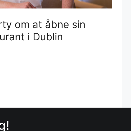
ty om at åbne sin
urant i Dublin
g!