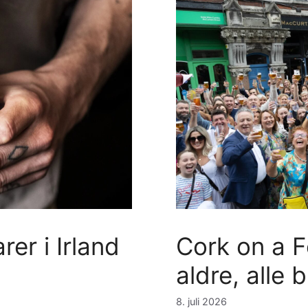
er i Irland
Cork on a Fo
aldre, alle 
8. juli 2026