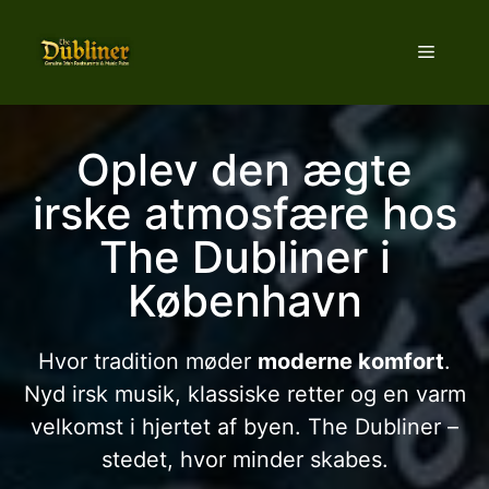
Hop
til
Menu
indhold
Oplev den ægte
irske atmosfære hos
The Dubliner i
København
Hvor tradition møder
moderne komfort
.
Nyd irsk musik, klassiske retter og en varm
velkomst i hjertet af byen. The Dubliner –
stedet, hvor minder skabes.