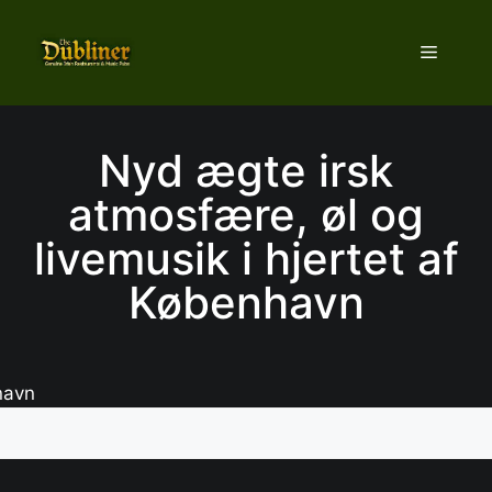
Hop
til
Menu
indhold
Nyd ægte irsk
atmosfære, øl og
livemusik i hjertet af
København
navn