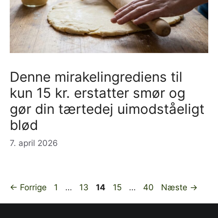
Denne mirakelingrediens til
kun 15 kr. erstatter smør og
gør din tærtedej uimodståeligt
blød
7. april 2026
Side
Side
Side
Side
Side
←
Forrige
1
…
13
14
15
…
40
Næste
→