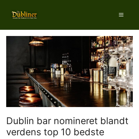
Hop
til
Menu
indhold
Dublin bar nomineret blandt
verdens top 10 bedste