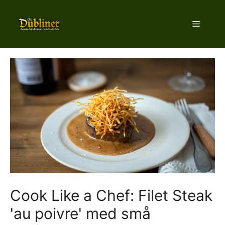
Hop
til
Menu
indhold
Cook Like a Chef: Filet Steak
'au poivre' med små