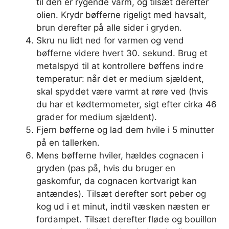
til den er rygende varm, og tilsæt derefter
olien. Krydr bøfferne rigeligt med havsalt,
brun derefter på alle sider i gryden.
Skru nu lidt ned for varmen og vend
bøfferne videre hvert 30. sekund. Brug et
metalspyd til at kontrollere bøffens indre
temperatur: når det er medium sjældent,
skal spyddet være varmt at røre ved (hvis
du har et kødtermometer, sigt efter cirka 46
grader for medium sjældent).
Fjern bøfferne og lad dem hvile i 5 minutter
på en tallerken.
Mens bøfferne hviler, hældes cognacen i
gryden (pas på, hvis du bruger en
gaskomfur, da cognacen kortvarigt kan
antændes). Tilsæt derefter sort peber og
kog ud i et minut, indtil væsken næsten er
fordampet. Tilsæt derefter fløde og bouillon