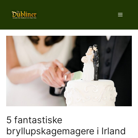
Hop
til
Menu
indhold
5 fantastiske
bryllupskagemagere i Irland