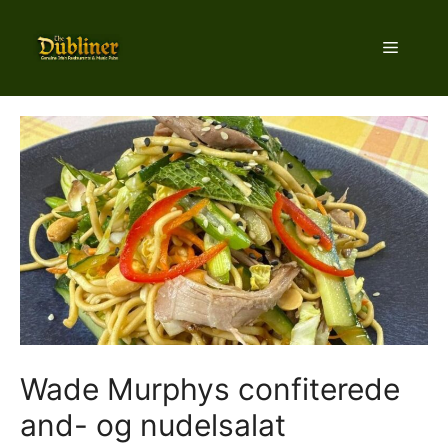
Hop
til
Menu
indhold
Wade Murphys confiterede
and- og nudelsalat