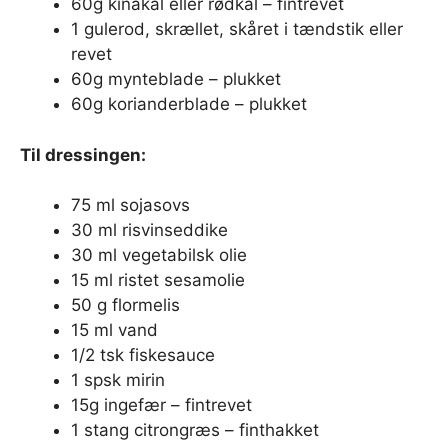
60g kinakål eller rødkål – fintrevet
1 gulerod, skrællet, skåret i tændstik eller
revet
60g mynteblade – plukket
60g korianderblade – plukket
Til dressingen:
75 ml sojasovs
30 ml risvinseddike
30 ml vegetabilsk olie
15 ml ristet sesamolie
50 g flormelis
15 ml vand
1/2 tsk fiskesauce
1 spsk mirin
15g ingefær – fintrevet
1 stang citrongræs – finthakket