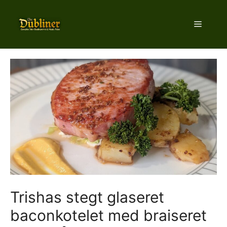
Hop
til
Menu
indhold
Trishas stegt glaseret
baconkotelet med braiseret