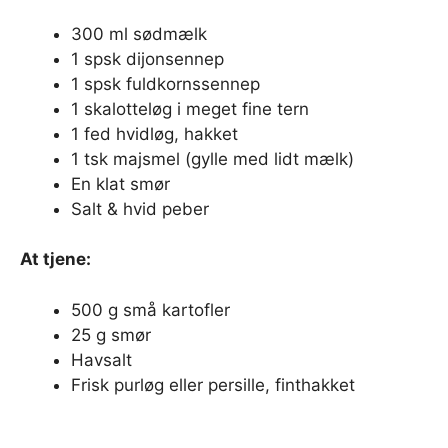
300 ml sødmælk
1 spsk dijonsennep
1 spsk fuldkornssennep
1 skalotteløg i meget fine tern
1 fed hvidløg, hakket
1 tsk majsmel (gylle med lidt mælk)
En klat smør
Salt & hvid peber
At tjene:
500 g små kartofler
25 g smør
Havsalt
Frisk purløg eller persille, finthakket