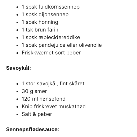
1 spsk fuldkornssennep
1 spsk dijonsennep
1 spsk honning
1 tsk brun farin
1 spsk æblecidereddike
1 spsk pandejuice eller olivenolie
Friskkværnet sort peber
Savoykål:
1 stor savojkål, fint skåret
30 g smør
120 ml hønsefond
Knip friskrevet muskatnød
Salt & peber
Sennepsflødesauce: