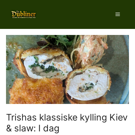
Hop
til
Menu
indhold
Trishas klassiske kylling Kiev
& slaw: I dag