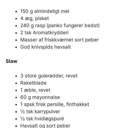
150 g almindeligt mel
4 æg, pisket
240 g rasp (panko fungerer bedst)
2 tsk Aromatkrydderi
Masser af friskkværnet sort peber
God knivspids havsalt
Slaw
3 store gulerødder, revet
Raketblade
1 æble, revet
60 g mayonnaise
1 spsk frisk persille, finthakket
½ tsk karrypulver
½ tsk hvidløgspuré
Havsalt og sort peber