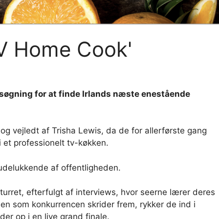
V Home Cook'
gning for at finde Irlands næste enestående
og vejledt af Trisha Lewis, da de for allerførste gang
 et professionelt tv-køkken.
delukkende af offentligheden.
rret, efterfulgt af interviews, hvor seerne lærer deres
den som konkurrencen skrider frem, rykker de ind i
der op i en live grand finale.