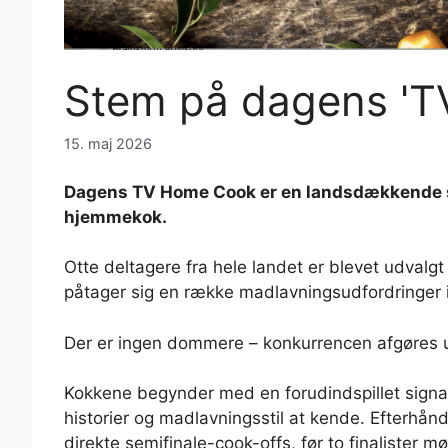
Stem på dagens 'T
15. maj 2026
Dagens TV Home Cook er en landsdækkende sø
hjemmekok.
Otte deltagere fra hele landet er blevet udvalgt 
påtager sig en række madlavningsudfordringer i
Der er ingen dommere – konkurrencen afgøres u
Kokkene begynder med en forudindspillet signatu
historier og madlavningsstil at kende. Efterhån
direkte semifinale-cook-offs, før to finalister mø