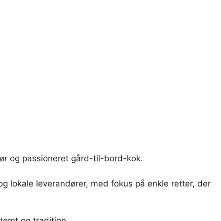
r og passioneret gård-til-bord-kok.
og lokale leverandører, med fokus på enkle retter, der
emt og tradition.