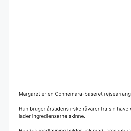
Margaret er en Connemara-baseret rejsearrangø
Hun bruger årstidens irske råvarer fra sin have 
lader ingredienserne skinne.
Hendes madlavning hylder irsk mad, sæsonbest