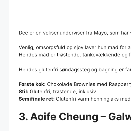
Dee er en voksenunderviser fra Mayo, som har sp
Venlig, omsorgsfuld og sjov laver hun mad for at
Hendes mad er trøstende, tankevækkende og f
Hendes glutenfri søndagssteg og bagning er fami
Første kok:
Chokolade Brownies med Raspberry
Stil:
Glutenfri, trøstende, inklusiv
Semifinale ret:
Glutenfri varm honninglaks me
3. Aoife Cheung – Gal