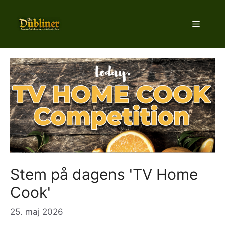
Hop
til
Menu
indhold
Stem på dagens 'TV Home
Cook'
25. maj 2026