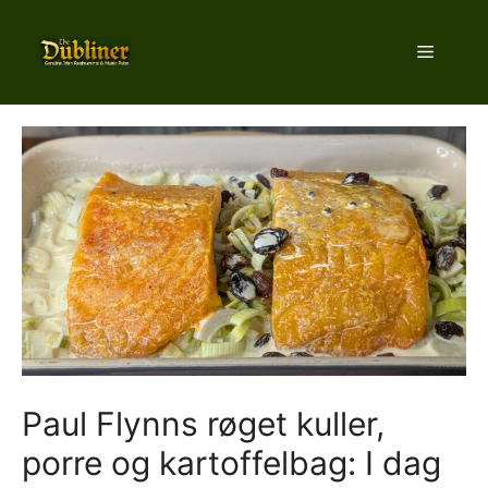
Hop
til
Menu
indhold
Paul Flynns røget kuller,
porre og kartoffelbag: I dag