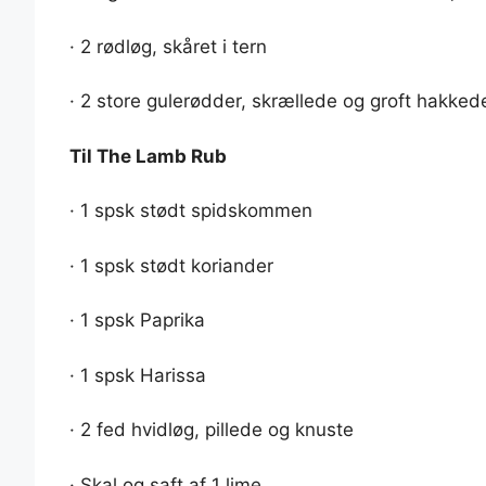
· 2 rødløg, skåret i tern
· 2 store gulerødder, skrællede og groft hakked
Til The Lamb Rub
· 1 spsk stødt spidskommen
· 1 spsk stødt koriander
· 1 spsk Paprika
· 1 spsk Harissa
· 2 fed hvidløg, pillede og knuste
· Skal og saft af 1 lime