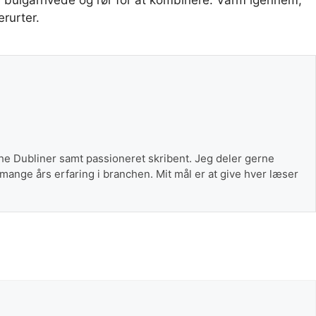
te bulgarhvede og rør for at kombinere. Varm igennem,
rurter.
The Dubliner samt passioneret skribent. Jeg deler gerne
 mange års erfaring i branchen. Mit mål er at give hver læser