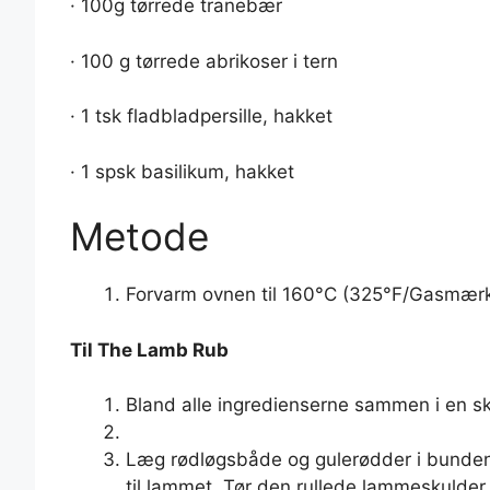
· 100g tørrede tranebær
· 100 g tørrede abrikoser i tern
· 1 tsk fladbladpersille, hakket
· 1 spsk basilikum, hakket
Metode
Forvarm ovnen til 160°C (325°F/Gasmærk
Til The Lamb Rub
Bland alle ingredienserne sammen i en skål
Læg rødløgsbåde og gulerødder i bunden 
til lammet. Tør den rullede lammeskulder