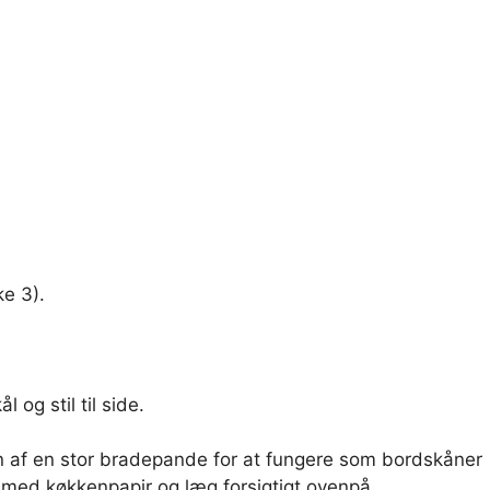
e 3).
 og stil til side.
af ​​en stor bradepande for at fungere som bordskåner
 med køkkenpapir og læg forsigtigt ovenpå