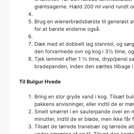
grøntsagerne. Hæld 200 ml vand rundt o
Brug en wienerbrødsbørste til generøst a
for at børste enderne også.
Dæk med et dobbelt lag stanniol, og sørg f
den forvarmede ovn og kog i 3½ time, og fj
Tjek lammet efter 1 ½ time, dryp/pensl sa
bradepanden, inden den sættes tilbage i
Til Bulgur Hvede
Bring en stor gryde vand i kog. Tilsæt bul
pakkens anvisninger, eller indtil de er mø
Smelt smørret i en sauterpande over en me
minutter, indtil de er bløde, men ikke får 
Tilsæt de tørrede tranebær og tørrede ab