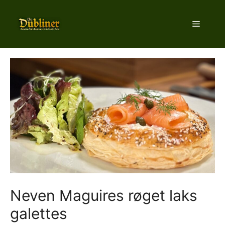
Hop
til
Menu
indhold
Neven Maguires røget laks
galettes