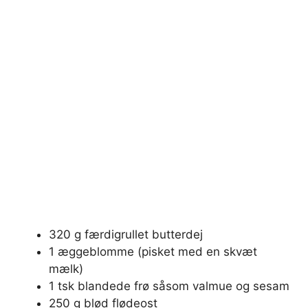
320 g færdigrullet butterdej
1 æggeblomme (pisket med en skvæt
mælk)
1 tsk blandede frø såsom valmue og sesam
250 g blød flødeost