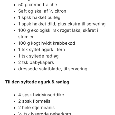
50 g creme fraiche
Saft og skal af ½ citron
1 spsk hakket purløg
1 spsk hakket dild, plus ekstra til servering
100 g økologisk irsk røget laks, skåret i
strimler
100 g kogt hvidt krabbekød
1 tsk syltet agurk i tern
1 tsk syltede rødløg
2 tsk babykapers
dressede salatblade, til servering
Til den syltede agurk & rødløg
4 spsk hvidvinseddike
2 spsk flormelis
2 hele stjerneanis
½ tsk lyserøde peberkorn