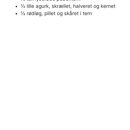
½ lille agurk, skrællet, halveret og kernet
½ rødløg, pillet og skåret i tern