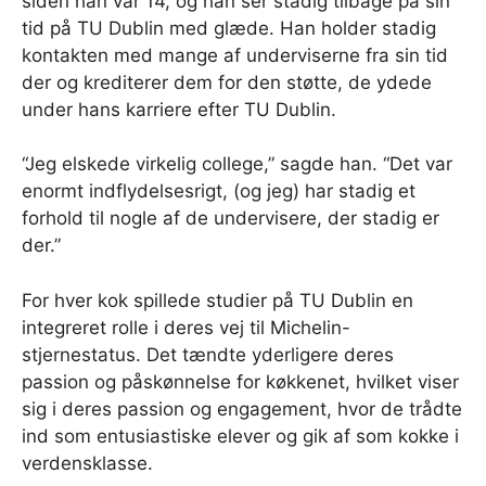
siden han var 14, og han ser stadig tilbage på sin
tid på TU Dublin med glæde. Han holder stadig
kontakten med mange af underviserne fra sin tid
der og krediterer dem for den støtte, de ydede
under hans karriere efter TU Dublin.
“Jeg elskede virkelig college,” sagde han. “Det var
enormt indflydelsesrigt, (og jeg) har stadig et
forhold til nogle af de undervisere, der stadig er
der.”
For hver kok spillede studier på TU Dublin en
integreret rolle i deres vej til Michelin-
stjernestatus. Det tændte yderligere deres
passion og påskønnelse for køkkenet, hvilket viser
sig i deres passion og engagement, hvor de trådte
ind som entusiastiske elever og gik af som kokke i
verdensklasse.