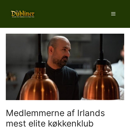
Hop
til
Menu
indhold
Medlemmerne af Irlands
mest elite køkkenklub