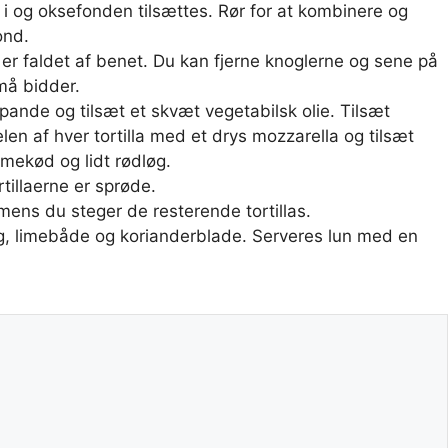
i og oksefonden tilsættes. Rør for at kombinere og
ond.
t er faldet af benet. Du kan fjerne knoglerne og sene på
små bidder.
epande og tilsæt et skvæt vegetabilsk olie. Tilsæt
n af ​​hver tortilla med et drys mozzarella og tilsæt
mmekød og lidt rødløg.
rtillaerne er sprøde.
ns du steger de resterende tortillas.
, limebåde og korianderblade. Serveres lun med en