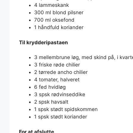
4 lammeskank
300 ml blond pilsner
700 ml oksefond
1 håndfuld koriander
Til krydderipastaen
3 mellembrune løg, med skind på, i kvart
3 friske røde chilier
2 tørrede ancho chilier
4 tomater, halveret
6 fed hvidløg
3 spsk rødvinseddike
2 spsk havsalt
1 spsk stødt spidskommen
1 spsk stødt koriander
For at afslutte