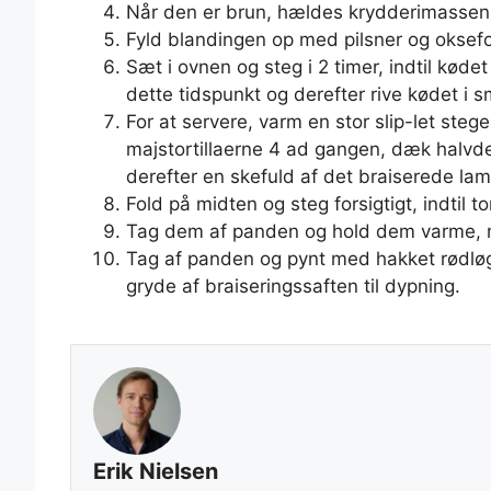
Når den er brun, hældes krydderimassen 
Fyld blandingen op med pilsner og oksef
Sæt i ovnen og steg i 2 timer, indtil køde
dette tidspunkt og derefter rive kødet i 
For at servere, varm en stor slip-let steg
majstortillaerne 4 ad gangen, dæk halvdele
derefter en skefuld af det braiserede la
Fold på midten og steg forsigtigt, indtil to
Tag dem af panden og hold dem varme, me
Tag af panden og pynt med hakket rødløg
gryde af braiseringssaften til dypning.
Erik Nielsen