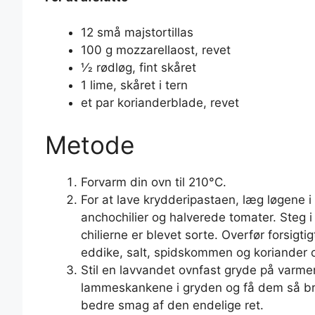
12 små majstortillas
100 g mozzarellaost, revet
1⁄2 rødløg, fint skåret
1 lime, skåret i tern
et par korianderblade, revet
Metode
Forvarm din ovn til 210°C.
For at lave krydderipastaen, læg løgene i
anchochilier og halverede tomater. Steg i 
chilierne er blevet sorte. Overfør forsigti
eddike, salt, spidskommen og koriander o
Stil en lavvandet ovnfast gryde på varmen 
lammeskankene i gryden og få dem så bru
bedre smag af den endelige ret.