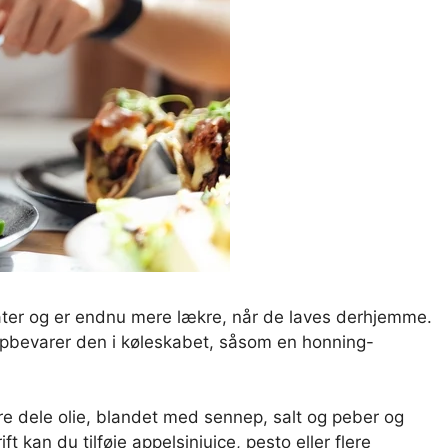
salater og er endnu mere lækre, når de laves derhjemme.
 opbevarer den i køleskabet, såsom en honning-
re dele olie, blandet med sennep, salt og peber og
t kan du tilføje appelsinjuice, pesto eller flere