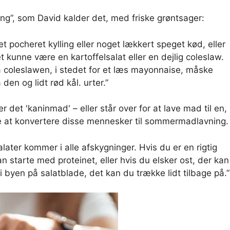
ng”, som David kalder det, med friske grøntsager:
t pocheret kylling eller noget lækkert speget kød, eller
t kunne være en kartoffelsalat eller en dejlig coleslaw.
på coleslawen, i stedet for et læs mayonnaise, måske
en og lidt rød kål. urter.”
r det 'kaninmad' – eller står over for at lave mad til en,
åde at konvertere disse mennesker til sommermadlavning.
alater kommer i alle afskygninger. Hvis du er en rigtig
n starte med proteinet, eller hvis du elsker ost, der kan
byen på salatblade, det kan du trække lidt tilbage på.”