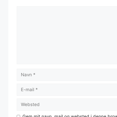
Kommentar
Navn
E-
mail
Websted
Gem mit navn, mail og websted i denne brow