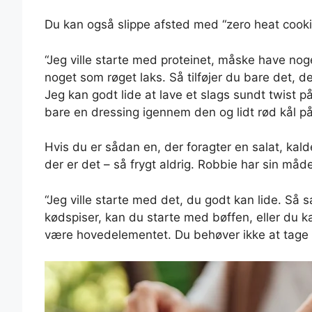
Du kan også slippe afsted med “zero heat cooki
“Jeg ville starte med proteinet, måske have noge
noget som røget laks. Så tilføjer du bare det, de
Jeg kan godt lide at lave et slags sundt twist 
bare en dressing igennem den og lidt rød kål på d
Hvis du er sådan en, der foragter en salat, kalde
der er det – så frygt aldrig. Robbie har sin m
“Jeg ville starte med det, du godt kan lide. Så s
kødspiser, kan du starte med bøffen, eller du ka
være hovedelementet. Du behøver ikke at tage i 