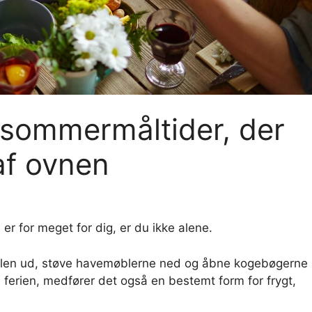
l sommermåltider, der
af ovnen
r for meget for dig, er du ikke alene.
rillen ud, støve havemøblerne ned og åbne kogebøgerne
å ferien, medfører det også en bestemt form for frygt,