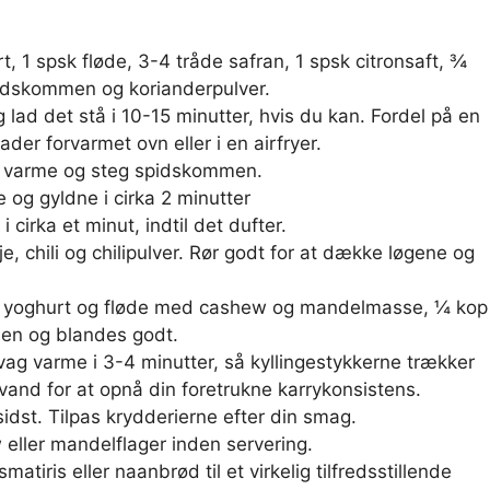
, 1 spsk fløde, 3-4 tråde safran, 1 spsk citronsaft, ¾
 spidskommen og korianderpulver.
 lad det stå i 10-15 minutter, hvis du kan. Fordel på en
der forvarmet ovn eller i en airfryer.
el varme og steg spidskommen.
e og gyldne i cirka 2 minutter
cirka et minut, indtil det dufter.
 chili og chilipulver. Rør godt for at dække løgene og
de yoghurt og fløde med cashew og mandelmasse, ¼ kop
sen og blandes godt.
svag varme i 3-4 minutter, så kyllingestykkerne trækker
nd for at opnå din foretrukne karrykonsistens.
dst. Tilpas krydderierne efter din smag.
 eller mandelflager inden servering.
iris eller naanbrød til et virkelig tilfredsstillende