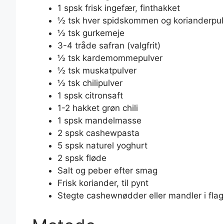
1 spsk frisk ingefær, finthakket
½ tsk hver spidskommen og korianderpul
½ tsk gurkemeje
3-4 tråde safran (valgfrit)
½ tsk kardemommepulver
½ tsk muskatpulver
½ tsk chilipulver
1 spsk citronsaft
1-2 hakket grøn chili
1 spsk mandelmasse
2 spsk cashewpasta
5 spsk naturel yoghurt
2 spsk fløde
Salt og peber efter smag
Frisk koriander, til pynt
Stegte cashewnødder eller mandler i flager,