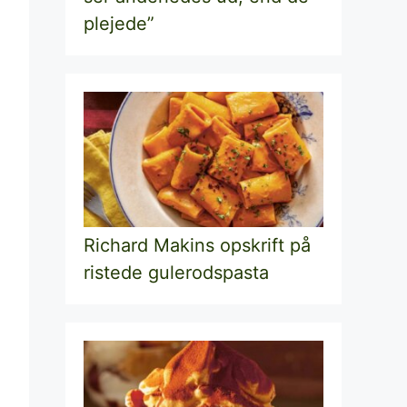
plejede”
Richard Makins opskrift på
ristede gulerodspasta