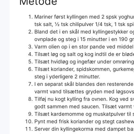
Metode
Mariner først kyllingen med 2 spsk yoghurt
tsk salt, ½ tsk chilipulver 1/4 tsk, 1 tsk
Bland det i en skål med kyllingestykker og
ovnplade og steg i 15 minutter i en 190 gra
Varm olien op i en stor pande ved midd
Tilsæt løg og salt og kog indtil de er blød
Tilsæt hvidløg og ingefær under omrøring i 
Tilsæt koriander, spidskommen, gurkemeje,
steg i yderligere 2 minutter.
I en separat skål blandes den resteren
varmt vand tilsættes gryden med løgsov
Tilføj nu kogt kylling fra ovnen. Kog ved 
godt sammen med saucen. Tilsæt varmt va
Tilsæt kardemomme og muskatpulver til si
Pynt med frisk koriander og stegt cashew
Server din kyllingekorma med dampet basmat