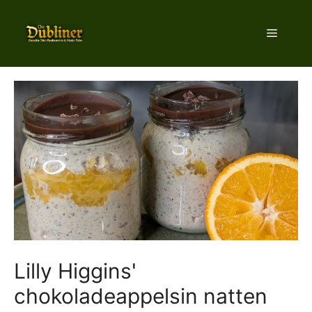
Hop
til
Menu
indhold
Lilly Higgins'
chokoladeappelsin natten