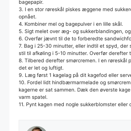
bagepapir.
3. I en stor røreskål piskes æggene med sukkeret, i
opnået.
4. Kombiner mel og bagepulver i en lille skål.
5. Sigt melet over æg- og sukkerblandingen, og
6. Overfør jævnt til de to forberedte sandwichf
7. Bag i 25-30 minutter, eller indtil et spyd, d
stil til afkøling i 5-10 minutter. Overfør derefter t
8. Tilbered derefter smørcremen. I en røreskål p
det er let og luftigt.
9. Læg først 1 kagelag på dit kagefod eller serv
10. Fordel lidt hindbærmarmelade og smørcreme 
kagerne er sat sammen. Dæk den øverste kage 
varm spatel.
11. Pynt kagen med nogle sukkerblomster eller d