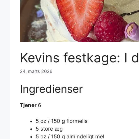
Kevins festkage: I 
24. marts 2026
Ingredienser
Tjener
6
5 oz / 150 g flormelis
5 store æg
5 oz / 150 g almindeligt mel