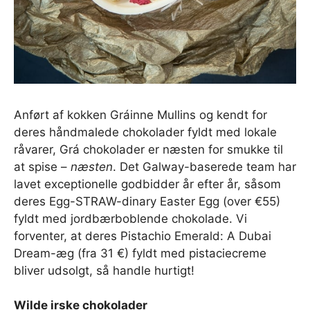
Anført af kokken Gráinne Mullins og kendt for
deres håndmalede chokolader fyldt med lokale
råvarer, Grá chokolader er næsten for smukke til
at spise –
næsten
. Det Galway-baserede team har
lavet exceptionelle godbidder år efter år, såsom
deres Egg-STRAW-dinary Easter Egg (over €55)
fyldt med jordbærboblende chokolade. Vi
forventer, at deres Pistachio Emerald: A Dubai
Dream-æg (fra 31 €) fyldt med pistaciecreme
bliver udsolgt, så handle hurtigt!
Wilde irske chokolader