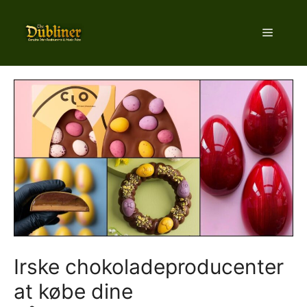
Hop
til
Menu
indhold
Irske chokoladeproducenter
at købe dine