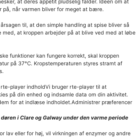
sker, at deres appetit pludselig falder. Ideen om at
er på, når varmen bliver for meget at bære.
rsagen til, at den simple handling at spise bliver så
øre med, at kroppen arbejder på at blive ved med at løbe
iske funktioner kan fungere korrekt, skal kroppen
atur på 37°C. Kropstemperaturen styres stramt af
s.
 rte-player indhold
Vi bruger rte-player til at
ies på din enhed og indsamle data om din aktivitet.
em for at indlæse indholdet.
Administrer præferencer
af døren i Clare og Galway under den varme periode
 lav eller for høj, vil virkningen af ​​enzymer og andre