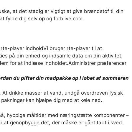
ke, at det stadig er vigtigt at give brændstof til din
t fylde dig selv op og forblive cool.
 rte-player indhold
Vi bruger rte-player til at
ies på din enhed og indsamle data om din aktivitet.
em for at indlæse indholdet.
Administrer præferencer
ordan du pifter din madpakke op i løbet af sommeren
n. At drikke masser af vand, undgå overdreven fysisk
e pakninger kan hjælpe dig med at køle ned.
små, hyppige måltider med næringstætte komponenter –
for at genopbygge det, der måske er gået tabt i sved.