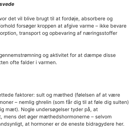
t svede
or det vil blive brugt til at fordøje, absorbere og
orhold forsøger kroppen at afgive varme – ikke bevare
rption, transport og opbevaring af næringsstoffer
ennemstrømning og aktivitet for at dæmpe disse
itten ofte falder i varmen.
tede faktorer: sult og mæthed (følelsen af ​​at være
ner – nemlig ghrelin (som får dig til at føle dig sulten)
 dig mæt). Nogle undersøgelser tyder på, at
et, mens det øger mæthedshormonerne – selvom
andsynligt, at hormoner er de eneste bidragydere her.