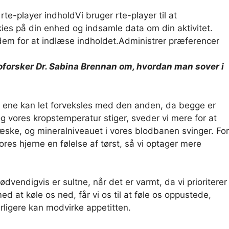
 rte-player indhold
Vi bruger rte-player til at
ies på din enhed og indsamle data om din aktivitet.
em for at indlæse indholdet.
Administrer præferencer
roforsker Dr. Sabina Brennan om, hvordan man sover i
en ene kan let forveksles med den anden, da begge er
 vores kropstemperatur stiger, sveder vi mere for at
væske, og mineralniveauet i vores blodbanen svinger. For
es hjerne en følelse af tørst, så vi optager mere
ødvendigvis er sultne, når det er varmt, da vi prioriterer
 at køle os ned, får vi os til at føle os oppustede,
erligere kan modvirke appetitten.