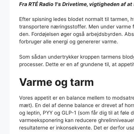
Fra RTÉ Radio 1's Drivetime, vigtigheden af ​​a
Efter spisning ledes blodet normalt til tarmen, hv
transportere næringsstoffer. Men under varme f
den. Fordøjelsen øger også arbejdsbyrden. Abso
forbruger alle energi og genererer varme.
Som sådan undertrykker kroppen tarmens blodg
processer. Dette er en af ​​grundene til, at appet
Varme og tarm
Vores appetit er en balance mellem to modsatret
mæt). En del af denne balance er drevet af hormo
og leptin, PYY og GLP-1 (som får dig til at føle
varmeeksponering kan reducere ghrelinniveau
resultaterne er inkonsekvente. Det er derfor us