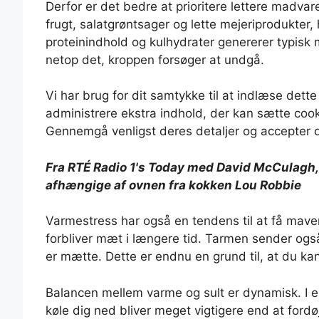
Derfor er det bedre at prioritere lettere madv
frugt, salatgrøntsager og lette mejeriprodukte
proteinindhold og kulhydrater genererer typisk 
netop det, kroppen forsøger at undgå.
Vi har brug for dit samtykke til at indlæse dette
administrere ekstra indhold, der kan sætte cook
Gennemgå venligst deres detaljer og accepter d
Fra RTÉ Radio 1's Today med David McCulagh, 
afhængige af ovnen fra kokken Lou Robbie
Varmestress har også en tendens til at få maven
forbliver mæt i længere tid. Tarmen sender også 
er mætte. Dette er endnu en grund til, at du kan
Balancen mellem varme og sult er dynamisk. I en
køle dig ned bliver meget vigtigere end at fordø