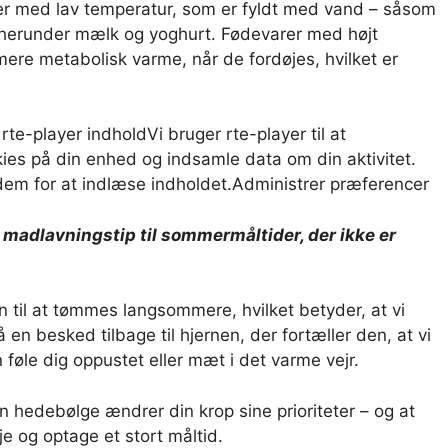
arer med lav temperatur, som er fyldt med vand – såsom
r, herunder mælk og yoghurt. Fødevarer med højt
mere metabolisk varme, når de fordøjes, hvilket er
 rte-player indhold
Vi bruger rte-player til at
ies på din enhed og indsamle data om din aktivitet.
em for at indlæse indholdet.
Administrer præferencer
madlavningstip til sommermåltider, der ikke er
 til at tømmes langsommere, hvilket betyder, at vi
en besked tilbage til hjernen, der fortæller den, at vi
 føle dig oppustet eller mæt i det varme vejr.
 hedebølge ændrer din krop sine prioriteter – og at
je og optage et stort måltid.