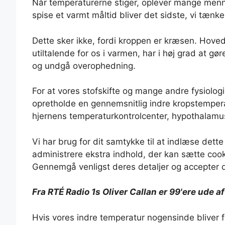
Når temperaturerne stiger, oplever mange menne
spise et varmt måltid bliver det sidste, vi tænk
Dette sker ikke, fordi kroppen er kræsen. Hovedå
utiltalende for os i varmen, har i høj grad at g
og undgå overophedning.
For at vores stofskifte og mange andre fysiolog
opretholde en gennemsnitlig indre kropstemper
hjernens temperaturkontrolcenter, hypothalamu
Vi har brug for dit samtykke til at indlæse dette
administrere ekstra indhold, der kan sætte cook
Gennemgå venligst deres detaljer og accepter d
Fra RTÉ Radio 1s Oliver Callan er 99'ere ude 
Hvis vores indre temperatur nogensinde bliver for