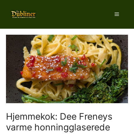
Hop
til
Menu
indhold
Hjemmekok: Dee Freneys
varme honningglaserede