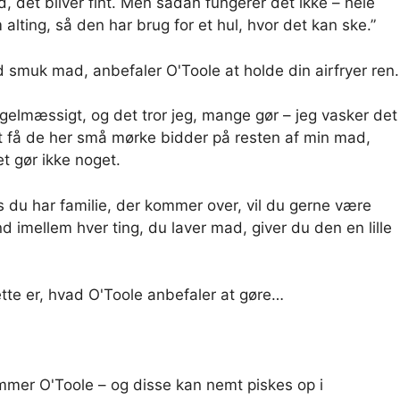
 det bliver fint. Men sådan fungerer det ikke – hele
alting, så den har brug for et hul, hvor det kan ske.”
smuk mad, anbefaler O'Toole at holde din airfryer ren.
gelmæssigt, og det tror jeg, mange gør – jeg vasker det
t få de her små mørke bidder på resten af ​​min mad,
et gør ikke noget.
 du har familie, der kommer over, vil du gerne være
ind imellem hver ting, du laver mad, giver du den en lille
Dette er, hvad O'Toole anbefaler at gøre…
drømmer O'Toole – og disse kan nemt piskes op i