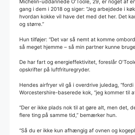
Michelin-uddannede O'Toole, 29, er noget af en t
gang i dem i 2018 og siger: “Jeg arbejdede i køk
hvordan kokke vil have det med det her. Det kan
og større.”
Hun tilføjer: “Det var så nemt at komme ombord 
så meget hjemme – så min partner kunne bruge d
De har fart og energieffektivitet, foreslår O'To
opskrifter på luftfrituregryder.
Hendes airfryer vil gå i overdrive juledag, “fordi 
Worcestershire-baserede kok, “jeg kommer til 
“Der er ikke plads nok til at gøre alt, men det, d
flere ting på samme tid,” bemærker hun.
“Så du er ikke kun afhængig af ovnen og kogep