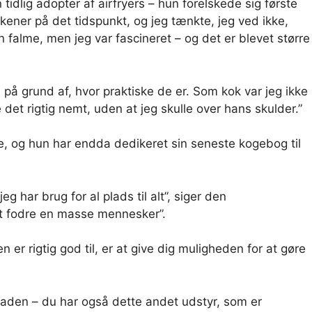
idlig adopter af airfryers – hun forelskede sig første
kener på det tidspunkt, og jeg tænkte, jeg ved ikke,
 falme, men jeg var fascineret – og det er blevet større
på grund af, hvor praktiske de er. Som kok var jeg ikke
et rigtig nemt, uden at jeg skulle over hans skulder.”
ole, og hun har endda dedikeret sin seneste kogebog til
jeg har brug for al plads til alt”, siger den
at fodre en masse mennesker”.
en er rigtig god til, er at give dig muligheden for at gøre
laden – du har også dette andet udstyr, som er