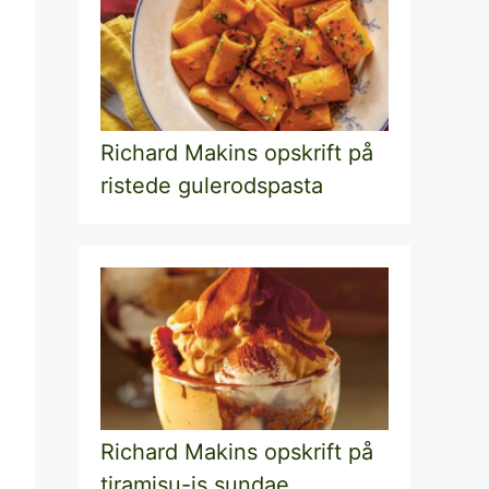
Richard Makins opskrift på
ristede gulerodspasta
Richard Makins opskrift på
tiramisu-is sundae