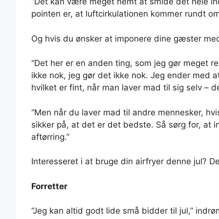
“Det kan være meget nemt at smide det hele ind,
pointen er, at luftcirkulationen kommer rundt om 
Og hvis du ønsker at imponere dine gæster med 
“Det her er en anden ting, som jeg gør meget re
ikke nok, jeg gør det ikke nok. Jeg ender med a
hvilket er fint, når man laver mad til sig selv – d
“Men når du laver mad til andre mennesker, hvis
sikker på, at det er det bedste. Så sørg for, at 
aftørring.”
Interesseret i at bruge din airfryer denne jul? 
Forretter
“Jeg kan altid godt lide små bidder til jul,” in