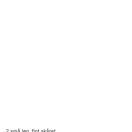
2 små løg, fint skåret