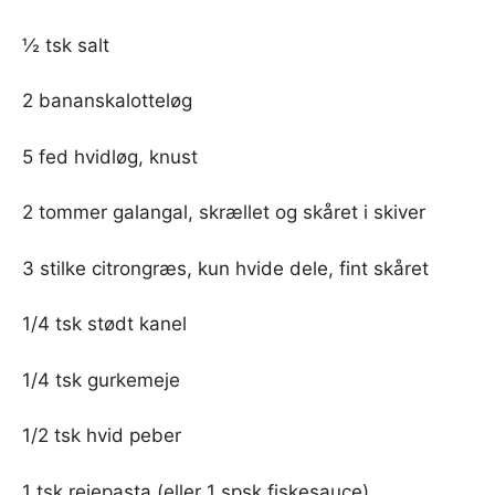
½ tsk salt
2 bananskalotteløg
5 fed hvidløg, knust
2 tommer galangal, skrællet og skåret i skiver
3 stilke citrongræs, kun hvide dele, fint skåret
1/4 tsk stødt kanel
1/4 tsk gurkemeje
1/2 tsk hvid peber
1 tsk rejepasta (eller 1 spsk fiskesauce)