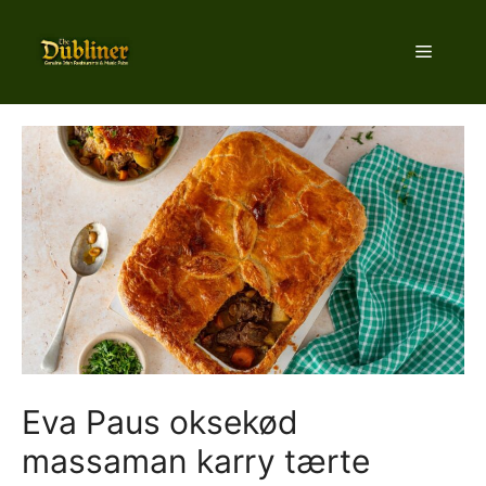
Hop
til
Menu
indhold
Eva Paus oksekød
massaman karry tærte