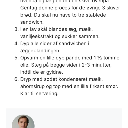
ovenpå og læg endnu en skive ovenpå.
Gentag denne proces for de øvrige 3 skiver
brød. Du skal nu have to tre stablede
sandwich.
I en lav skål blandes æg, mælk,
vaniljeekstrakt og sukker sammen.
Dyp alle sider af sandwichen i
æggeblandingen.
Opvarm en lille dyb pande med 1 ½ tomme
olie. Steg på begge sider i 2-3 minutter,
indtil de er gyldne.
Dryp med sødet kondenseret mælk,
ahornsirup og top med en lille firkant smør.
Klar til servering.