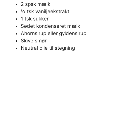
2 spsk mælk
½ tsk vaniljeekstrakt
1 tsk sukker
Sødet kondenseret mælk
Ahornsirup eller gyldensirup
Skive smør
Neutral olie til stegning