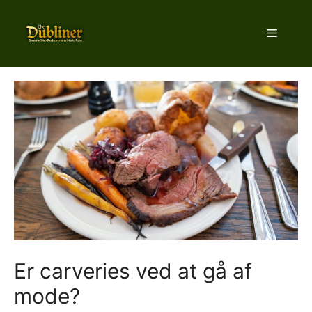
Hop
til
Menu
indhold
Er carveries ved at gå af
mode?