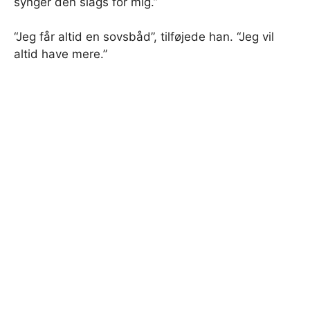
synger den slags for mig.”
“Jeg får altid en sovsbåd”, tilføjede han. “Jeg vil
altid have mere.”