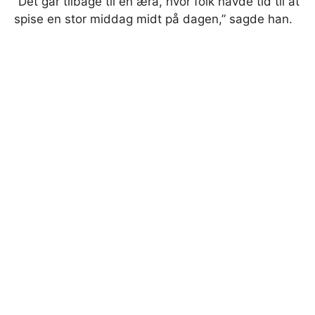
“Det går tilbage til en æra, hvor folk havde tid til at
spise en stor middag midt på dagen,” sagde han.