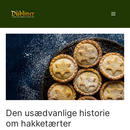
Hop
til
Menu
indhold
Den usædvanlige historie
om hakketærter