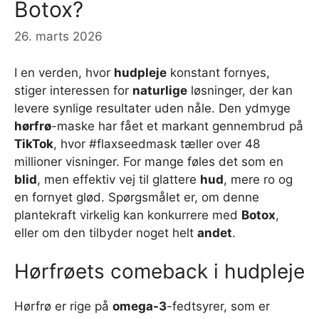
Botox?
26. marts 2026
I en verden, hvor
hudpleje
konstant fornyes,
stiger interessen for
naturlige
løsninger, der kan
levere synlige resultater uden nåle. Den ydmyge
hørfrø
-maske har fået et markant gennembrud på
TikTok
, hvor #flaxseedmask tæller over 48
millioner visninger. For mange føles det som en
blid
, men effektiv vej til glattere
hud
, mere ro og
en fornyet glød. Spørgsmålet er, om denne
plantekraft virkelig kan konkurrere med
Botox
,
eller om den tilbyder noget helt
andet
.
Hørfrøets comeback i hudpleje
Hørfrø er rige på
omega-3
-fedtsyrer, som er