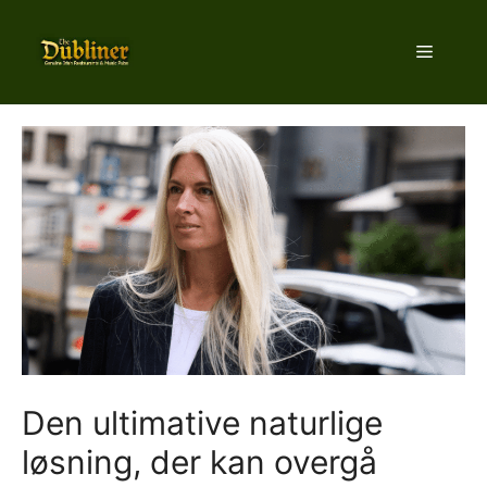
Hop
til
Menu
indhold
Den ultimative naturlige
løsning, der kan overgå