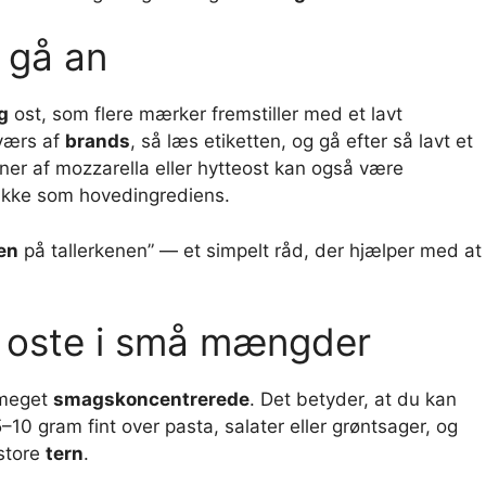
 gå an
g
ost, som flere mærker fremstiller med et lavt
tværs af
brands
, så læs etiketten, og gå efter så lavt et
ner af mozzarella eller hytteost kan også være
ikke som hovedingrediens.
en
på tallerkenen” — et simpelt råd, der hjælper med at
 oste i små mængder
 meget
smagskoncentrerede
. Det betyder, at du kan
 5–10 gram fint over pasta, salater eller grøntsager, og
 store
tern
.