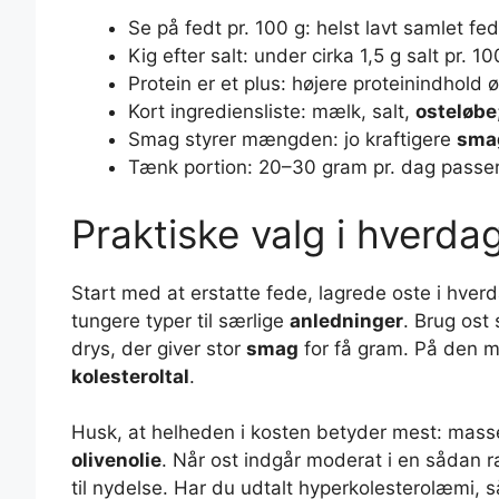
Se på fedt pr. 100 g: helst lavt samlet fed
Kig efter salt: under cirka 1,5 g salt pr. 
Protein er et plus: højere proteinindhold 
Kort ingrediensliste: mælk, salt,
osteløbe
Smag styrer mængden: jo kraftigere
sma
Tænk portion: 20–30 gram pr. dag passer
Praktiske valg i hverda
Start med at erstatte fede, lagrede oste i hver
tungere typer til særlige
anledninger
. Brug ost
drys, der giver stor
smag
for få gram. På den 
kolesteroltal
.
Husk, at helheden i kosten betyder mest: masser
olivenolie
. Når ost indgår moderat i en sådan
til nydelse. Har du udtalt hyperkolesterolæmi, 