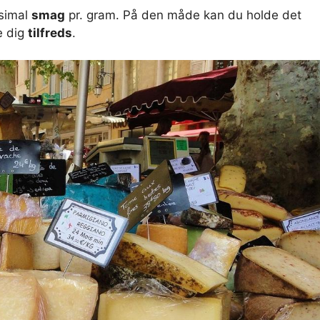
ksimal
smag
pr. gram. På den måde kan du holde det
e dig
tilfreds
.