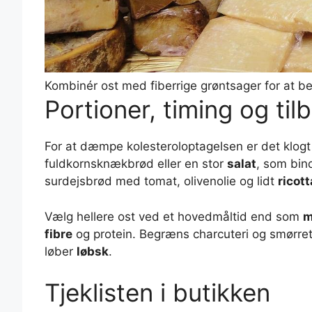
Kombinér ost med fiberrige grøntsager for at b
Portioner, timing og til
For at dæmpe kolesteroloptagelsen er det klog
fuldkornsknækbrød eller en stor
salat
, som bin
surdejsbrød med tomat, olivenolie og lidt
ricott
Vælg hellere ost ved et hovedmåltid end som
m
fibre
og protein. Begræns charcuteri og smørre
løber
løbsk
.
Tjeklisten i butikken