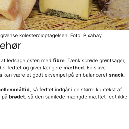
egrænse kolesteroloptagelsen. Foto: Pixabay
behør
t at ledsage osten med
fibre
. Tænk sprøde grøntsager,
der fedtet og giver længere
mæthed
. En skive
a
kan være et godt eksempel på en balanceret
snack
.
ellemmåltid
, så fedtet indgår i en større kontekst af
t på
brødet
, så den samlede mængde mættet fedt ikke