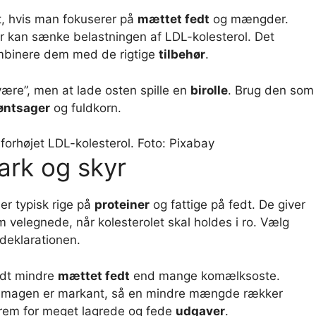
t, hvis man fokuserer på
mættet fedt
og mængder.
ger kan sænke belastningen af LDL-kolesterol. Det
binere dem med de rigtige
tilbehør
.
ære”, men at lade osten spille en
birolle
. Brug den som
øntsager
og fuldkorn.
orhøjet LDL-kolesterol. Foto: Pixabay
vark og skyr
er typisk rige på
proteiner
og fattige på fedt. De giver
em velegnede, når kolesterolet skal holdes i ro. Vælg
sdeklarationen.
idt mindre
mættet fedt
end mange komælksoste.
 smagen er markant, så en mindre mængde rækker
rem for meget lagrede og fede
udgaver
.