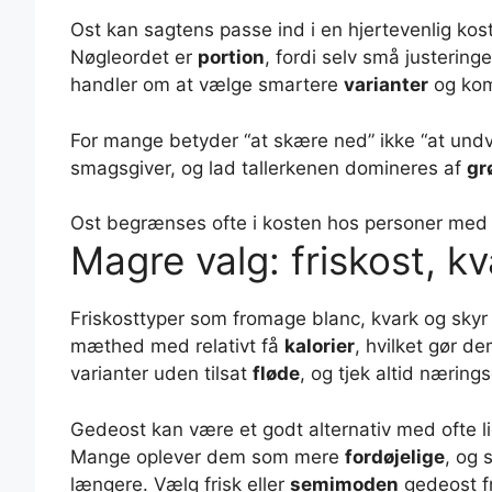
Ost kan sagtens passe ind i en hjertevenlig kos
Nøgleordet er
portion
, fordi selv små justerin
handler om at vælge smartere
varianter
og kom
For mange betyder “at skære ned” ikke “at undv
smagsgiver, og lad tallerkenen domineres af
gr
Ost begrænses ofte i kosten hos personer med f
Magre valg: friskost, k
Friskosttyper som fromage blanc, kvark og skyr 
mæthed med relativt få
kalorier
, hvilket gør d
varianter uden tilsat
fløde
, og tjek altid næring
Gedeost kan være et godt alternativ med ofte l
Mange oplever dem som mere
fordøjelige
, og
længere. Vælg frisk eller
semimoden
gedeost f