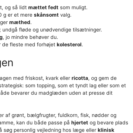
t, og så lidt
mættet fedt
som muligt.
100 g er et mere
skånsomt
valg.
øger
mæthed
.
; undgå fløde og unødvendige tilsætninger.
g
, jo mindre behøver du.
 de fleste med forhøjet
kolesterol
.
gen
dagen med friskost, kvark eller
ricotta
, og gem de
 strategisk: som topping, som et tyndt lag eller som et
måde bevarer du madglæden uden at presse dit
 af grønt, bælgfrugter, fuldkorn, fisk, nødder og
 ramme, kan du både passe på
hjertet
og bevare plads
så søg personlig vejledning hos læge eller
klinisk