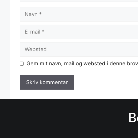
Navn
E-
mail
Websted
Gem mit navn, mail og websted i denne brow
B