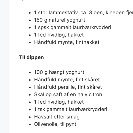
1 stor lammestativ, ca. 8 ben, kineben fje
150 g naturel yoghurt
1 spsk gammelt laurbærkrydderi
1 fed hvidløg, hakket
Håndfuld mynte, finthakket
Til dippen
100 g hængt yoghurt
Håndfuld mynte, fint skåret
Håndfuld persille, fint skåret
Skal og saft af en halv citron
1 fed hvidløg, hakket
1 tsk gammelt laurbærkrydderi
Havsalt efter smag
Olivenolie, til pynt