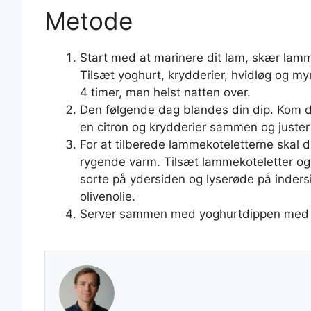
Metode
Start med at marinere dit lam, skær lamme
Tilsæt yoghurt, krydderier, hvidløg og m
4 timer, men helst natten over.
Den følgende dag blandes din dip. Kom de
en citron og krydderier sammen og juster me
For at tilberede lammekoteletterne skal du
rygende varm. Tilsæt lammekoteletter og ch
sorte på ydersiden og lyserøde på inde
olivenolie.
Server sammen med yoghurtdippen med en