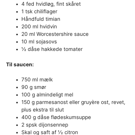
4 fed hvidløg, fint skåret
1 tsk chiliflager
Håndfuld timian
200 ml hvidvin
20 ml Worcestershire sauce
10 ml sojasovs
½ dåse hakkede tomater
Til saucen:
750 ml mælk
90 g smør
100 g almindeligt mel
150 g parmesanost eller gruyère ost, revet,
plus ekstra til slut
400 g dåse flødeskumsuppe
2 spsk dijonsennep
Skal og saft af 1⁄2 citron