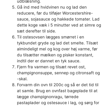
udblæsning.
Gå ind med hvidvinen nu og lad den
reducere, før du tilføjer Worcestershire-
sauce, sojasauce og hakkede tomater. Lad
dette koge væk i 5 minutter ved at simre og
sæt derefter til side.
Til ostesovsen lægges smørret i en
tykbundet gryde og lad det smelte. Tilsæt
almindeligt mel og kog over høj varme, før
du tilsætter mælken og pisker konstant,
indtil der er dannet en tyk sauce.
Fjern fra varmen og tilsæt revet ost,
champignonsuppe, sennep og citronsaft og
-skal.
Forvarm din ovn til 200c og ​​så er det tid til
at samle. Brug en ovnfast bageplade til at
lægge champignonragu, tørrede
pastaplader og ostesauce i lag, og sørg for