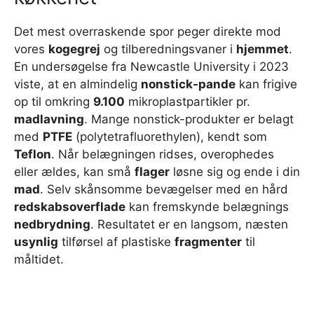
Det mest overraskende spor peger direkte mod
vores
kogegrej
og tilberedningsvaner i
hjemmet
.
En undersøgelse fra Newcastle University i 2023
viste, at en almindelig
nonstick-pande
kan frigive
op til omkring
9.100
mikroplastpartikler pr.
madlavning
. Mange nonstick-produkter er belagt
med
PTFE
(polytetrafluorethylen), kendt som
Teflon
. Når belægningen ridses, overophedes
eller ældes, kan små
flager
løsne sig og ende i din
mad
. Selv skånsomme bevægelser med en hård
redskabsoverflade
kan fremskynde belægnings
nedbrydning
. Resultatet er en langsom, næsten
usynlig
tilførsel af plastiske
fragmenter
til
måltidet.