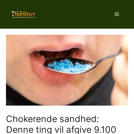
Hop
til
Menu
indhold
Chokerende sandhed:
Denne ting vil afgive 9.100