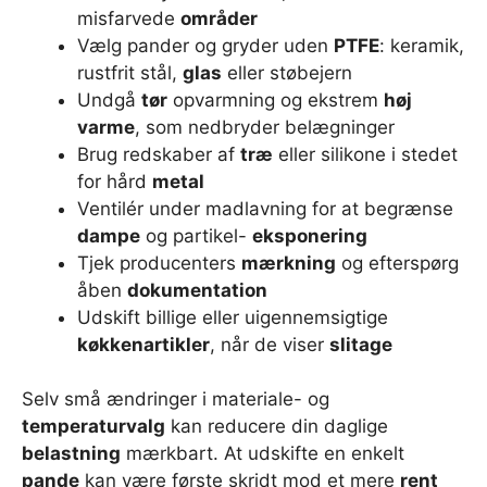
misfarvede
områder
Vælg pander og gryder uden
PTFE
: keramik,
rustfrit stål,
glas
eller støbejern
Undgå
tør
opvarmning og ekstrem
høj
varme
, som nedbryder belægninger
Brug redskaber af
træ
eller silikone i stedet
for hård
metal
Ventilér under madlavning for at begrænse
dampe
og partikel-
eksponering
Tjek producenters
mærkning
og efterspørg
åben
dokumentation
Udskift billige eller uigennemsigtige
køkkenartikler
, når de viser
slitage
Selv små ændringer i materiale- og
temperaturvalg
kan reducere din daglige
belastning
mærkbart. At udskifte en enkelt
pande
kan være første skridt mod et mere
rent