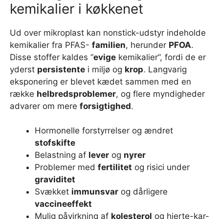
kemikalier i køkkenet
Ud over mikroplast kan nonstick-udstyr indeholde
kemikalier fra PFAS-
familien
, herunder
PFOA
.
Disse stoffer kaldes “
evige
kemikalier”, fordi de er
yderst
persistente
i miljø og
krop
. Langvarig
eksponering er blevet kædet sammen med en
række
helbredsproblemer
, og flere myndigheder
advarer om mere
forsigtighed
.
Hormonelle forstyrrelser og ændret
stofskifte
Belastning af
lever
og
nyrer
Problemer med
fertilitet
og risici under
graviditet
Svækket
immunsvar
og dårligere
vaccineeffekt
Mulig påvirkning af
kolesterol
og hjerte-kar-