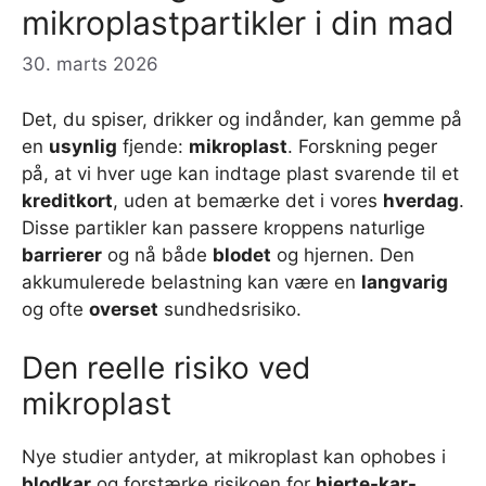
mikroplastpartikler i din mad
30. marts 2026
Det, du spiser, drikker og indånder, kan gemme på
en
usynlig
fjende:
mikroplast
. Forskning peger
på, at vi hver uge kan indtage plast svarende til et
kreditkort
, uden at bemærke det i vores
hverdag
.
Disse partikler kan passere kroppens naturlige
barrierer
og nå både
blodet
og hjernen. Den
akkumulerede belastning kan være en
langvarig
og ofte
overset
sundhedsrisiko.
Den reelle risiko ved
mikroplast
Nye studier antyder, at mikroplast kan ophobes i
blodkar
og forstærke risikoen for
hjerte-kar-