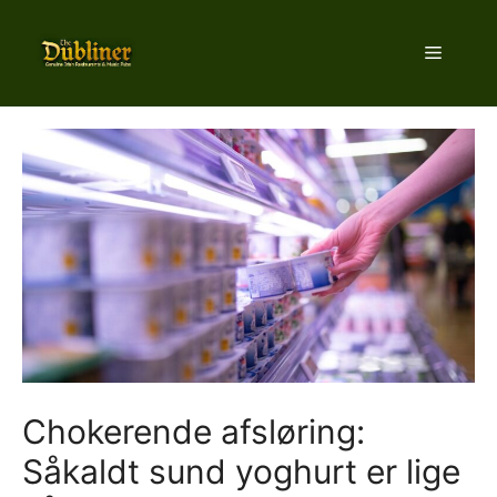
Hop
til
Menu
indhold
Chokerende afsløring:
Såkaldt sund yoghurt er lige