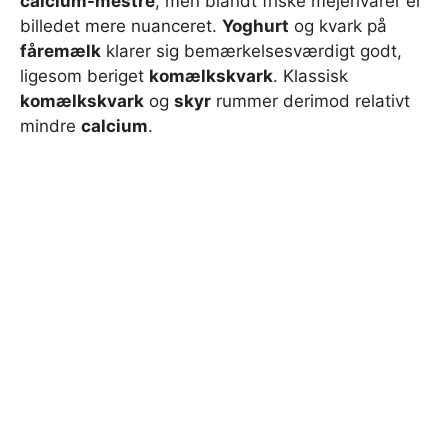
calcium-mestre
, men blandt friske mejerivarer er
billedet mere nuanceret.
Yoghurt
og kvark på
fåremælk
klarer sig bemærkelsesværdigt godt,
ligesom beriget
komælkskvark
. Klassisk
komælkskvark
og
skyr
rummer derimod relativt
mindre
calcium
.