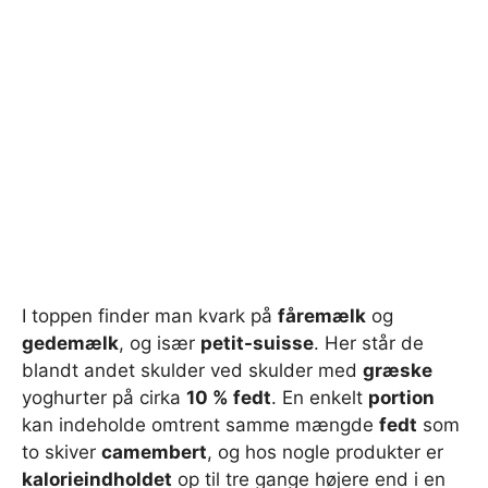
I toppen finder man kvark på
fåremælk
og
gedemælk
, og især
petit-suisse
. Her står de
blandt andet skulder ved skulder med
græske
yoghurter på cirka
10 % fedt
. En enkelt
portion
kan indeholde omtrent samme mængde
fedt
som
to skiver
camembert
, og hos nogle produkter er
kalorieindholdet
op til tre gange højere end i en