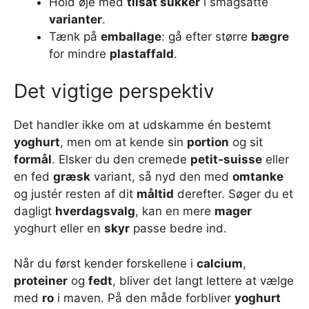
Hold øje med
tilsat sukker
i smagsatte
varianter
.
Tænk på
emballage
: gå efter større
bægre
for mindre
plastaffald
.
Det vigtige perspektiv
Det handler ikke om at udskamme én bestemt
yoghurt
, men om at kende sin
portion
og sit
formål
. Elsker du den cremede
petit-suisse
eller
en fed
græsk
variant, så nyd den med
omtanke
og justér resten af dit
måltid
derefter. Søger du et
dagligt
hverdagsvalg
, kan en mere
mager
yoghurt eller en
skyr
passe bedre ind.
Når du først kender forskellene i
calcium
,
proteiner
og
fedt
, bliver det langt lettere at vælge
med
ro
i maven. På den måde forbliver
yoghurt