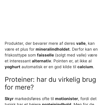
Produkter, der bevarer mere af deres
valle
, kan
være et plus for
mineralindholdet
. Derfor kan en
friskosttype som
faisselle
(solgt med valle) være
et interessant
alternativ
. Pointen er, at ikke al
yoghurt
automatisk er en god kilde til
calcium
.
Proteiner: har du virkelig brug
for mere?
Skyr
markedsføres ofte til
motionister
, fordi det
typisk har et højere
proteinindhold
. Men for de