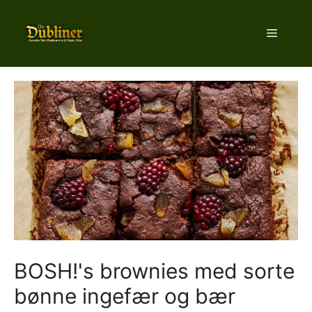
Hop
til
Menu
indhold
BOSH!'s brownies med sorte
bønne ingefær og bær