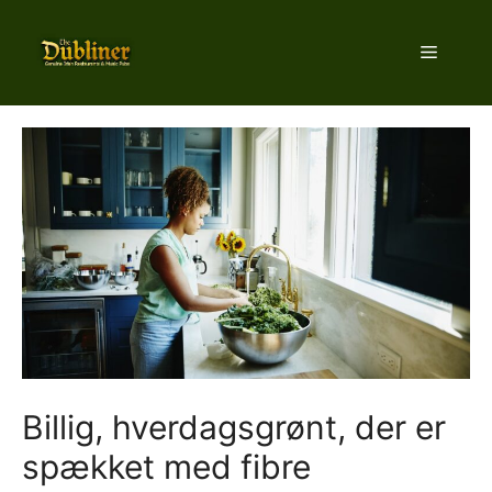
Hop
til
Menu
indhold
Billig, hverdagsgrønt, der er
spækket med fibre