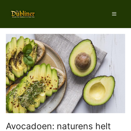
Hop
til
Menu
indhold
Avocadoen: naturens helt