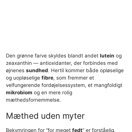
Den grønne farve skyldes blandt andet
lutein
og
zeaxanthin — antioxidanter, der forbindes med
øjnenes
sundhed
. Hertil kommer både opløselige
og uopløselige
fibre
, som fremmer et
velfungerende fordøjelsessystem, et mangfoldigt
mikrobiom
og en mere rolig
mæthedsfornemmelse.
Mæthed uden myter
Bekymringen for “for meget
fedt
” er forståelig,