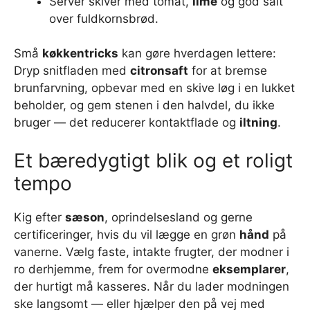
Server skiver med tomat,
lime
og god salt
over fuldkornsbrød.
Små
køkkentricks
kan gøre hverdagen lettere:
Dryp snitfladen med
citronsaft
for at bremse
brunfarvning, opbevar med en skive løg i en lukket
beholder, og gem stenen i den halvdel, du ikke
bruger — det reducerer kontaktflade og
iltning
.
Et bæredygtigt blik og et roligt
tempo
Kig efter
sæson
, oprindelsesland og gerne
certificeringer, hvis du vil lægge en grøn
hånd
på
vanerne. Vælg faste, intakte frugter, der modner i
ro derhjemme, frem for overmodne
eksemplarer
,
der hurtigt må kasseres. Når du lader modningen
ske langsomt — eller hjælper den på vej med