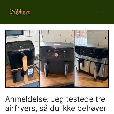
Hop
til
Menu
indhold
Anmeldelse: Jeg testede tre
airfryers, så du ikke behøver