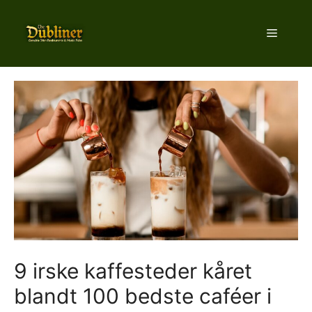
Hop
til
Menu
indhold
9 irske kaffesteder kåret
blandt 100 bedste caféer i