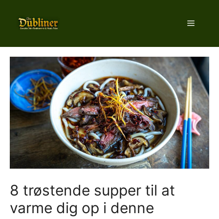
Hop
til
Menu
indhold
8 trøstende supper til at
varme dig op i denne