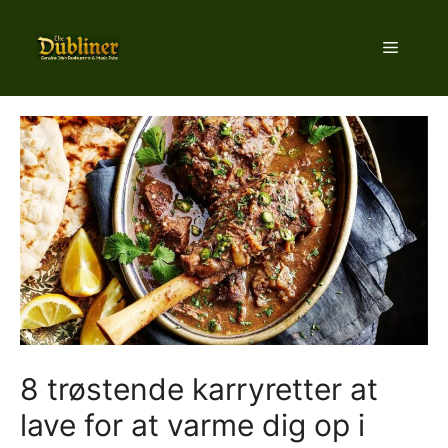
Hop
til
Menu
indhold
8 trøstende karryretter at
lave for at varme dig op i