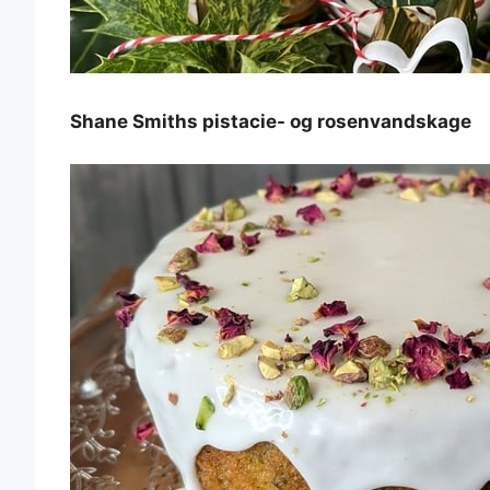
Shane Smiths pistacie- og rosenvandskage