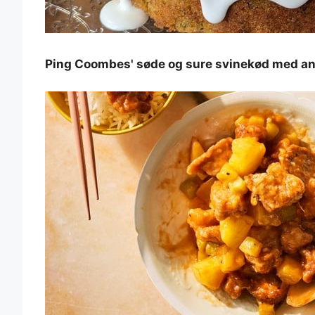
Ping Coombes' søde og sure svinekød med an