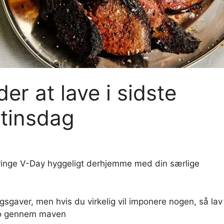
er at lave i sidste
ntinsdag
lbringe V-Day hyggeligt derhjemme med din særlige
sgaver, men hvis du virkelig vil imponere nogen, så lav
r jo gennem maven