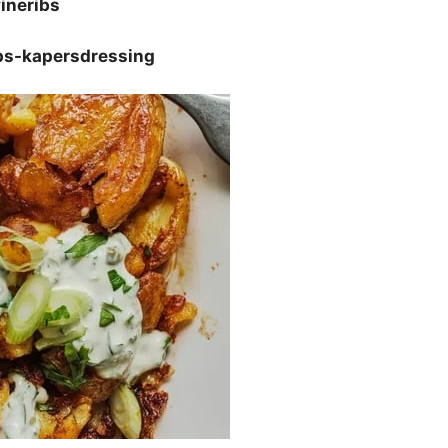
ineribs
ps-kapersdressing