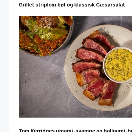
Grillet striploin bøf og klassisk Cæsarsalat
Tom Kerridges umami-svampe og halloumi-b