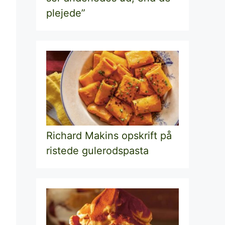
plejede”
Richard Makins opskrift på
ristede gulerodspasta