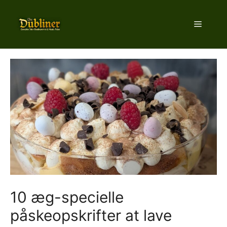
Hop
til
Menu
indhold
10 æg-specielle
påskeopskrifter at lave