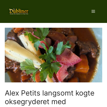
Hop
til
Menu
indhold
Alex Petits langsomt kogte
oksegryderet med