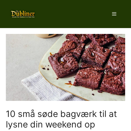
Hop
til
Menu
indhold
10 små søde bagværk til at
lysne din weekend op